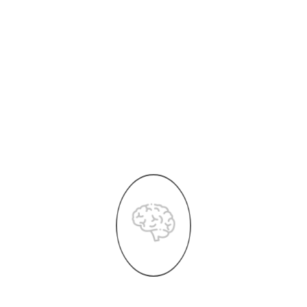
sint occaecati cupiditate non provident, similique sunt in
culpa qui officia deserunt mollitia animi, id est laborum et
dolorum fuga.
Nam libero tempore, cum soluta nobis est eligendi optio
cumque nihil impedit quo minus id quod maxime placeat
twitter.com
, omnis voluptas assumenda est, omnis dolor
repellendus.
Google.com
autem quibusdam et aut officiis
debitis aut rerum necessitatibus saepe eveniet ut et
voluptates repudiandae sint et molestiae.
Aliquam et elit eu nunci consectetur.
Nulla fringillatetur adipisic
Dosectetur adipisicing elit, sed acte